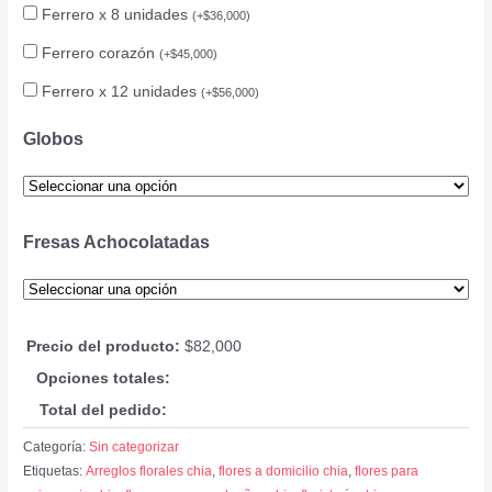
Ferrero x 8 unidades
(
+
$
36,000
)
Ferrero corazón
(
+
$
45,000
)
Ferrero x 12 unidades
(
+
$
56,000
)
Globos
Fresas Achocolatadas
Precio del producto:
$
82,000
Opciones totales:
Total del pedido:
Categoría:
Sin categorizar
Etiquetas:
Arreglos florales chia
,
flores a domicilio chia
,
flores para