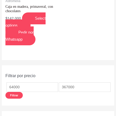
Astromelia
Caja en madera, primaveral, con
chocolates
Select
$
142,000
options
Pedir por
Whatsapp
Filtrar por precio
Filtrar