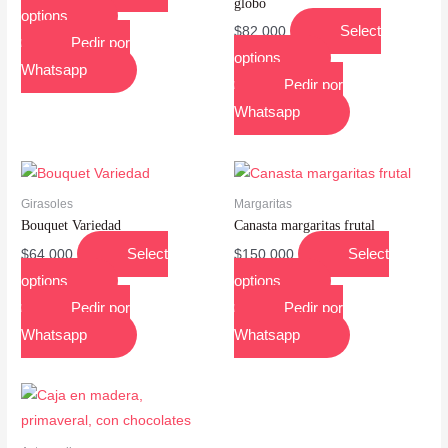
globo
options
Select
$
82,000
Pedir por
options
Whatsapp
Pedir por
Whatsapp
Girasoles
Margaritas
Bouquet Variedad
Canasta margaritas frutal
Select
Select
$
64,000
$
150,000
options
options
Pedir por
Pedir por
Whatsapp
Whatsapp