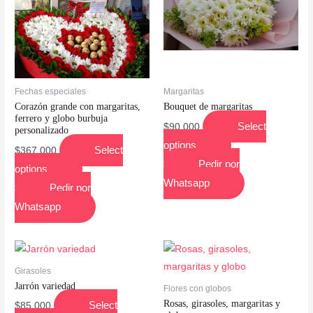
Fechas especiales
Margaritas
Corazón grande con margaritas,
Bouquet de margaritas
ferrero y globo burbuja
Select
$
90,000
personalizado
options
Select
$
367,000
Pedir por
options
Whatsapp
Pedir por
Whatsapp
Girasoles
Jarrón variedad
Flores con globos
Rosas, girasoles, margaritas y
Select
$
85,000