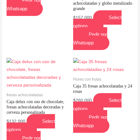
Pedir por
achocolatadas y globo metalizado
Whatsapp
grande
Select
$
157,000
options
Pedir por
Whatsapp
Flores con frutas
Caja 35 fresas achocolatadas y 24
rosas
fresas achocolatadas
Select
$
260,000
Caja delux con oso de chocolate,
fresas achocolatadas decoradas y
options
cerveza personalizada
Pedir por
Select
$
132,000
Whatsapp
options
Pedir por