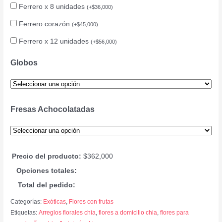
Ferrero x 8 unidades
(
+
$
36,000
)
Ferrero corazón
(
+
$
45,000
)
Ferrero x 12 unidades
(
+
$
56,000
)
Globos
Fresas Achocolatadas
Precio del producto:
$
362,000
Opciones totales:
Total del pedido:
Categorías:
Exóticas
,
Flores con frutas
Etiquetas:
Arreglos florales chia
,
flores a domicilio chia
,
flores para