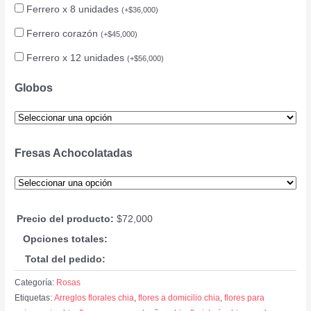
Ferrero x 8 unidades
(
+
$
36,000
)
Ferrero corazón
(
+
$
45,000
)
Ferrero x 12 unidades
(
+
$
56,000
)
Globos
Fresas Achocolatadas
Precio del producto:
$
72,000
Opciones totales:
Total del pedido:
Categoría:
Rosas
Etiquetas:
Arreglos florales chia
,
flores a domicilio chia
,
flores para