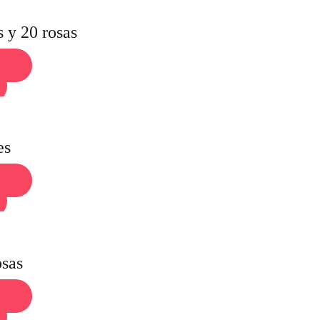
s y 20 rosas
es
osas