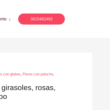
rito
3015482493
es con globos
,
Flores con peluche
,
girasoles, rosas,
obo