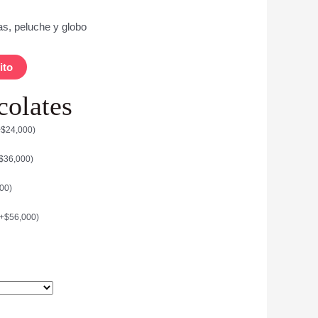
as, peluche y globo
ito
colates
+
$
24,000
)
$
36,000
)
000
)
+
$
56,000
)