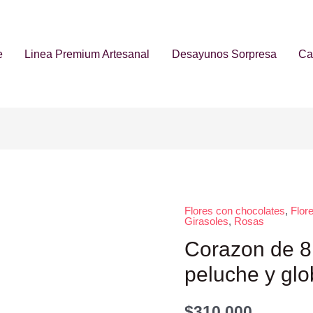
e
Linea Premium Artesanal
Desayunos Sorpresa
Car
Flores con chocolates
,
Flor
Girasoles
,
Rosas
Corazon de 8 
peluche y gl
$
310,000