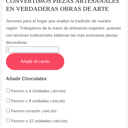
CONVERTIMOS PIEZAS ARTESANALES
EN VERDADERAS OBRAS DE ARTE
Jarrones para el hogar que exaltan la tradición de nuestra
región. Trabajamos de la mano de artesanos expertos, quienes
con técnicas tradicionales elaboran las más exclusivas piezas
decorativas.
Añadir al carrito
Añadir Chocolates
Ferrero x 4 Unidades
(
+
$
24,000
)
Ferrero x 8 unidades
(
+
$
36,000
)
Ferrero corazón
(
+
$
45,000
)
Ferrero x 12 unidades
(
+
$
56,000
)