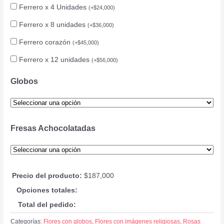
Ferrero x 4 Unidades
(
+
$
24,000
)
Ferrero x 8 unidades
(
+
$
36,000
)
Ferrero corazón
(
+
$
45,000
)
Ferrero x 12 unidades
(
+
$
56,000
)
Globos
Fresas Achocolatadas
Precio del producto:
$
187,000
Opciones totales:
Total del pedido:
Categorías:
Flores con globos
,
Flores con imágenes religiosas
,
Rosas