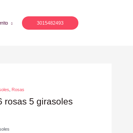
rito
3015482493
soles
,
Rosas
6 rosas 5 girasoles
soles