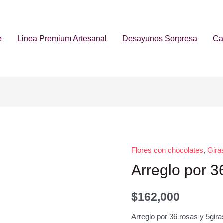
e
Linea Premium Artesanal
Desayunos Sorpresa
Car
Flores con chocolates
,
Gira
Arreglo por 3
$
162,000
Arreglo por 36 rosas y 5gira