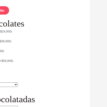
ito
colates
+
$
24,000
)
$
36,000
)
000
)
+
$
56,000
)
colatadas