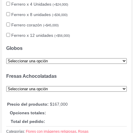
Ferrero x 4 Unidades
(
+
$
24,000
)
Ferrero x 8 unidades
(
+
$
36,000
)
Ferrero corazón
(
+
$
45,000
)
Ferrero x 12 unidades
(
+
$
56,000
)
Globos
Fresas Achocolatadas
Precio del producto:
$
167,000
Opciones totales:
Total del pedido:
Categorías:
Flores con imágenes religiosas
,
Rosas