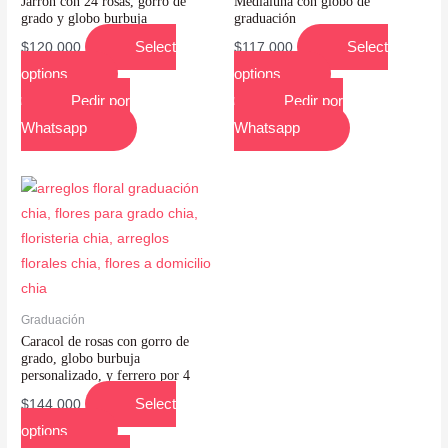
Jarrón con 24 rosas, gorro de
Medialuna con globo de
grado y globo burbuja
graduación
Select
Select
$
120,000
$
117,000
options
options
Pedir por
Pedir por
Whatsapp
Whatsapp
Graduación
Caracol de rosas con gorro de
grado, globo burbuja
personalizado, y ferrero por 4
Select
$
144,000
options