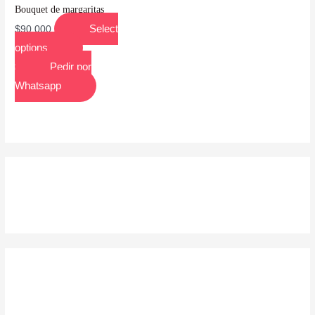
Bouquet de margaritas
Select
$
90,000
options
Pedir por
Whatsapp